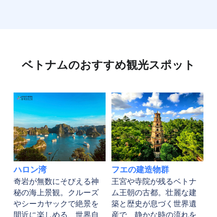
ベトナムのおすすめ観光スポット
ハロン湾
フエの建造物群
奇岩が無数にそびえる神
王宮や寺院が残るベトナ
秘の海上景観。クルーズ
ム王朝の古都。壮麗な建
やシーカヤックで絶景を
築と歴史が息づく世界遺
間近に楽しめる、世界自
産で、静かな時の流れを