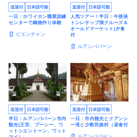
送迎付
日本語可能
送迎付
日本語可能
一日：ホワイホン職業訓練
人気ツアー！半日：午後発
センターで織物作り体験
トンレサップ湖クルーズ＆
オールドマーケット(夕食
ビエンチャン
付
ルアンパバーン
送迎付
日本語可能
送迎付
日本語可能
半日：ルアンパバーン市内
一日：市内観光とクアンシ
観光(王宮、プーシー、ワ
ー滝と少数民族村（昼食付
ットシエントーン、ワット
ルアンパバーン
マイ）