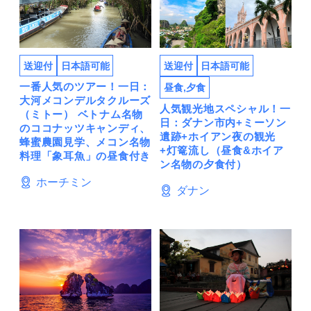
送迎付
日本語可能
送迎付
日本語可能
一番人気のツアー！一日：
昼食,夕食
大河メコンデルタクルーズ
人気観光地スペシャル！一
（ミトー） ベトナム名物
日：ダナン市内+ミーソン
のココナッツキャンディ、
遺跡+ホイアン夜の観光
蜂蜜農園見学、メコン名物
+灯篭流し（昼食&ホイア
料理「象耳魚」の昼食付き
ン名物の夕食付）
ホーチミン
ダナン