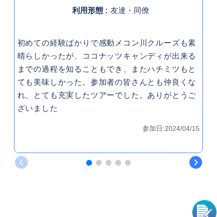
利用形態
友達・同僚
初めての経験ばかりで感動メコン川クルーズも素
当
晴らしかったが、ココナッツキャンディが出来る
良
までの過程を知ることもでき、またハチミツもと
ガ
ても美味しかった。参加者の皆さんとも仲良くな
っ
れ、とても充実したツアーでした。ありがとうご
ま
ざいました
も
な
参加日:2024/04/15
ン
ツ