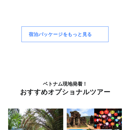
円～
やしを満たす洗練された旅をお届けします。
ダ
少
彼
で
と
お
宿泊パッケージをもっと見る
ベトナム現地発着！
おすすめオプショナルツアー