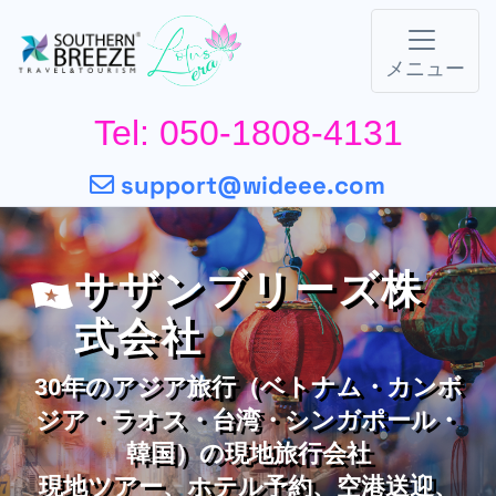
メニュー
Tel: 050-1808-4131
support@wideee.com
サザンブリーズ株
式会社
30年のアジア旅行（ベトナム・カンボ
ジア・ラオス・台湾・シンガポール・
韓国）の現地旅行会社
現地ツアー、ホテル予約、空港送迎、