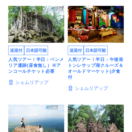
送迎付
日本語可能
送迎付
日本語可能
人気ツアー！半日：ベンメ
人気ツアー！半日：午後発
リア遺跡(昼食無し）※ア
トンレサップ湖クルーズ＆
ンコールチケット必要
オールドマーケット(夕食
付
シェムリアップ
シェムリアップ