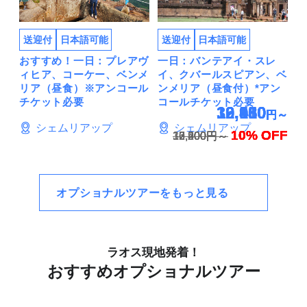
送迎付
日本語可能
送迎付
日本語可能
おすすめ！一日：プレアヴ
一日：バンテアイ・スレ
ィヒア、コーケー、ベンメ
イ、クバールスピアン、ベ
リア（昼食）※アンコール
ンメリア（昼食付）*アン
チケット必要
コールチケット必要
12,060
10,980
10,980
32,580
16,110
9,450
円～
円～
円～
円～
円～
円～
シェムリアップ
シェムリアップ
10% OFF
10% OFF
10% OFF
10% OFF
10% OFF
10% OFF
13,400円～
12,200円～
10,500円～
12,200円～
36,200円～
17,900円～
オプショナルツアーをもっと見る
ラオス現地発着！
おすすめオプショナルツアー