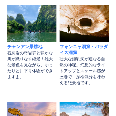
チャンアン景勝地
フォンニャ洞窟・パラダ
イス洞窟
石灰岩の奇岩群と静かな
川が織りなす絶景！雄大
壮大な鍾乳洞が連なる自
な景色を見ながら、ゆっ
然の神秘。幻想的なライ
たりと川下り体験ができ
トアップとスケール感が
ますよ。
圧巻で、探検気分を味わ
える絶景地です。