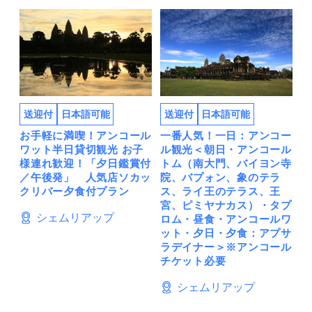
送迎付
日本語可能
送迎付
日本語可能
お手軽に満喫！アンコール
一番人気！一日：アンコー
ワット半日貸切観光 お子
ル観光＜朝日・アンコール
様連れ歓迎！「夕日鑑賞付
トム（南大門、バイヨン寺
／午後発」 人気店ソカッ
院、バプォン、象のテラ
クリバー夕食付プラン
ス、ライ王のテラス、王
宮、ピミヤナカス）・タプ
シェムリアップ
ロム・昼食・アンコールワ
ット・夕日・夕食：アプサ
ラデイナー＞※アンコール
チケット必要
シェムリアップ