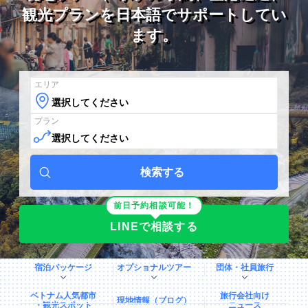
観光プランを日本語でサポートしてい
ます。
エリア
プラン
前日予約相談可能！
LINEで相談する
宿泊パッケージ
オプショナルツアー
団体・社員旅行
ベトナム人気都市
旅行会社向け
現地情報（ブログ）
・観光スポット
ニュース