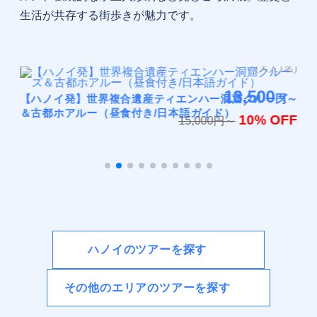
生活が共存する街歩きが魅力です。
(大人1名)
13,500
【ハノイ発】世界複合遺産ティエンハー洞窟クルーズ
円～
【
＆古都ホアルー（昼食付き/日本語ガイド）
撮
名)
10% OFF
り
15,000円～
ア
イ
円～
FF
ハノイのツアーを探す
その他のエリアのツアーを探す