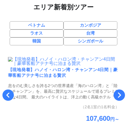
エリア新着別ツアー
ベトナム
カンボジア
ラオス
台湾
韓国
シンガポール
【現地発着】ハノイ・ハロン湾・チャンアン4日間｜豪
【
日
華客船アテナ号に泊まる贅沢
ナ
ンコ
息をのむ美しさを誇る2つの世界遺産「海のハロン湾」と「陸
そ
のチャンアン」を、最高に贅沢なスケジュールで巡るプレミア
ラ
ハ
ムな4日間。 最大のハイライトは、洋上の動く高級ホテル「ア
最
訪
テナ号」での船上泊。1泊2日だからこそ出逢える、夕日に染
1
オ
（2名1室の1名料金）
まるロマンチックな海や、神秘的な朝霧の中での太極拳など、
旅
日帰りツアーでは絶対に味わえない極上のひとときをお約束し
「
金）
107,600
円～
ます。さらに、映画の舞台にもなったチャンアンの圧倒的な水
「
墨画の世界へ。ハノイでの自由行動も含め、大人の好奇心と癒
を