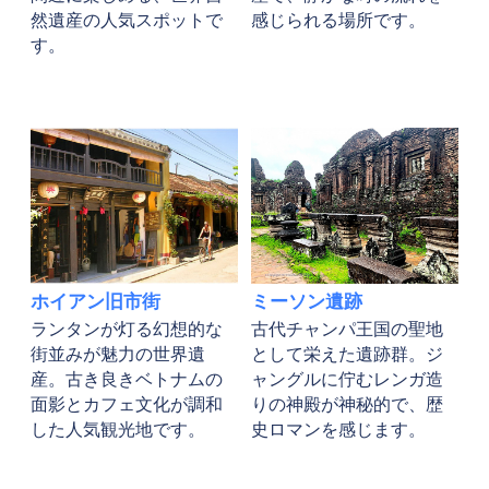
然遺産の人気スポットで
感じられる場所です。
す。
ホイアン旧市街
ミーソン遺跡
ランタンが灯る幻想的な
古代チャンパ王国の聖地
街並みが魅力の世界遺
として栄えた遺跡群。ジ
産。古き良きベトナムの
ャングルに佇むレンガ造
面影とカフェ文化が調和
りの神殿が神秘的で、歴
した人気観光地です。
史ロマンを感じます。