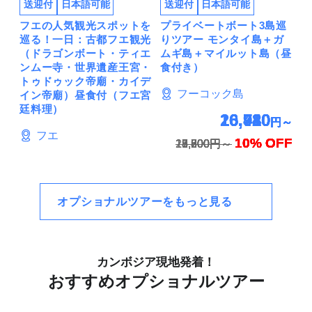
送迎付
日本語可能
送迎付
日本語可能
フエの人気観光スポットを
プライベートボート3島巡
巡る！一日：古都フエ観光
りツアー モンタイ島＋ガ
（ドラゴンボート・ティエ
ムギ島＋マイルット島（昼
ンムー寺・世界遺産王宮・
食付き）
トゥドゥック帝廟・カイデ
フーコック島
イン帝廟）昼食付（フエ宮
廷料理）
16,920
10,710
16,920
16,740
26,730
6,480
円～
円～
円～
円～
円～
円～
フエ
10% OFF
10% OFF
10% OFF
10% OFF
10% OFF
10% OFF
18,800円～
11,900円～
18,800円～
18,600円～
29,700円～
7,200円～
オプショナルツアーをもっと見る
カンボジア現地発着！
おすすめオプショナルツアー