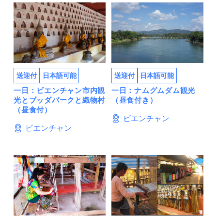
送迎付
日本語可能
送迎付
日本語可能
一日：ビエンチャン市内観
一日：ナムグムダム観光
光とブッダパークと織物村
（昼食付き）
（昼食付）
ビエンチャン
ビエンチャン