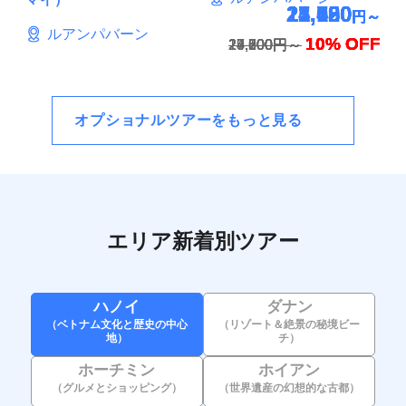
21,150
25,020
21,600
24,480
12,690
17,730
円～
円～
円～
円～
円～
円～
ルアンパバーン
10% OFF
10% OFF
10% OFF
10% OFF
10% OFF
10% OFF
23,500円～
27,800円～
24,000円～
27,200円～
14,100円～
19,700円～
オプショナルツアーをもっと見る
エリア新着別ツアー
ハノイ
ダナン
（ベトナム文化と歴史の中心
（リゾート＆絶景の秘境ビー
地）
チ）
ホーチミン
ホイアン
（グルメとショッピング）
（世界遺産の幻想的な古都）