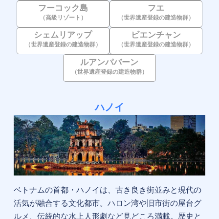
フーコック島
フエ
（高級リゾート）
（世界遺産登録の建造物群）
シェムリアップ
ビエンチャン
（世界遺産登録の建造物群）
（世界遺産登録の建造物群）
ルアンパバーン
（世界遺産登録の建造物群）
ハノイ
ベトナムの首都・ハノイは、古き良き街並みと現代の
活気が融合する文化都市。ハロン湾や旧市街の屋台グ
ルメ、伝統的な水上人形劇など見どころ満載。歴史と