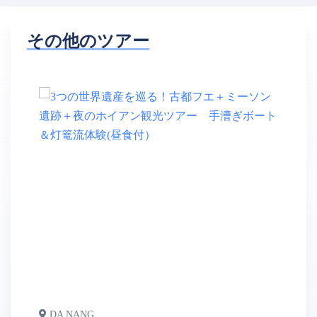
その他のツアー
DA NANG
D