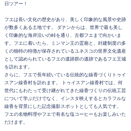
日ツアー！
フエは長い文化の歴史があり、美しく印象的な風景や史跡
が数多くある土地です。 ダナンからは、世界で最も美し
く印象的な海岸沿いの峠を通り、古都フエまで向かいま
す。フエに着いたら、ミンマン王の霊廟と、封建制度の多
くの独特の特徴が保存されているユネスコの世界文化遺産
として認められているフエの遺跡群の遺跡であるフエ王城
を訪れます。
さらに、フエで長年続いている伝統的な線香づくりトゥイ
スアン線香村を訪れます。 トゥイスアン線香村では、何
世代にもわたって受け継がれてきた線香づくりの伝統工芸
について学ぶだけでなく、インスタ映えするとカラフルな
線香を背景にした記念撮影スポットとしても人気です。
フエの名物料理やフエで有名な塩コーヒーもお楽しみいた
だけます。