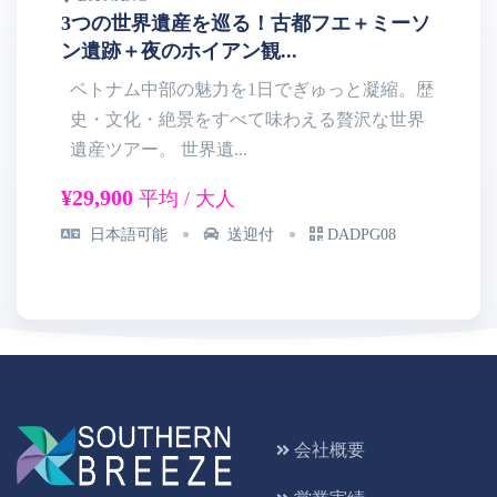
3つの世界遺産を巡る！古都フエ＋ミーソ
ホ
ン遺跡＋夜のホイアン観...
フ
ベトナム中部の魅力を1日でぎゅっと凝縮。歴
史・文化・絶景をすべて味わえる贅沢な世界
遺産ツアー。 世界遺...
半
¥29,900
¥8
平均 / 大人
日本語可能
送迎付
DADPG08
会社概要