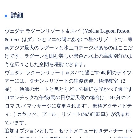
詳細
ヴェダナ ラグーンリゾート＆スパ（Vedana Lagoon Resort
& Spa）はダナンとフエの間にある5つ星のリゾートで、東
南アジア最大のラグーンと水上コテージがあるのはここだ
けです。ラグーンを囲む美しい景色と水上の高級別荘のよ
うな広々とした空間を堪能できます。
ヴェダナ ラグーンリゾート＆スパで過ごす6時間のデイツ
アーには、ダナン⇔リゾートの往復送迎、料理教室（2
品）、漁師のボートと色とりどりの提灯を浮かべて過ごす
ロマンチックな午後(雨の日や悪天候の場合は、60 分のア
ロマ スパ マッサージに変更されます)、無料アクティビテ
ィ:（ カヤック、プール、リゾート内の自転車）が含まれ
ています。
追加オプションとして、セットメニュー付きディナー（ベ