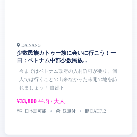
DA NANG
D
少数民族カトゥー族に会いに行こう！一
ホ
日：ベトナム中部少数民族...
フ
今まではベトナム政府の入村許可が要り、個
人では行くことの出来なかった未開の地を訪
れましょう！ 自然ト...
半
¥33,800
¥8
平均 / 大人
日本語可能
送迎付
DADF12