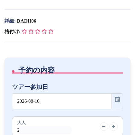
詳細:
DADH06
格付け:
予約の内容
ツアー参加日
event
大人