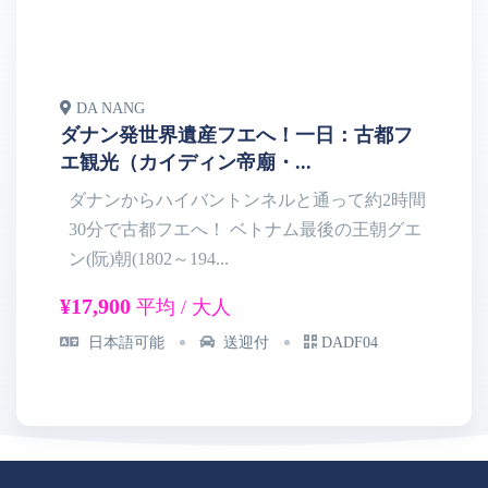
DA NANG
D
ダナン発世界遺産フエへ！一日：古都フ
話
エ観光（カイディン帝廟・...
ル
ダナンからハイバントンネルと通って約2時間
30分で古都フエへ！ ベトナム最後の王朝グエ
ン(阮)朝(1802～194...
園
¥17,900
¥1
平均 / 大人
日本語可能
送迎付
DADF04