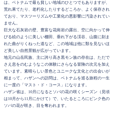
は、ベトナムで最も貧しい地域のひとつでもありますが、
荒れ果てたり、老朽化したりするどころか、よく保存され
ており、マスツーリズムや工業化の悪影響に汚染されてい
ません。
巨大な石灰岩の壁、豊富な花崗岩の露出、空に向かって伸
びる絵のように美しい棚田、垂れ下がる渓谷、山腹に刻ま
れた曲がりくねった道など、この地域は他に類を見ないほ
ど美しい自然景観が広がっています。
地元の山岳民族、主に誇り高き黒モン族の存在は、ただで
さえ息をのむようなこの体験にさらなる冒険の次元を加え
ています。素晴らしい景色とユニークな文化との出会いが
相まって、ハザンへの訪問は、ベトナムを巡る旅程の一生
に一度の「マスト・ド・コース」になります。
ハザン省は、10月になるとソバの花の咲くシーズン（見頃
は10月から11月にかけて）で、いたるところにピンク色の
ソバの花が咲き、目を奪われます。