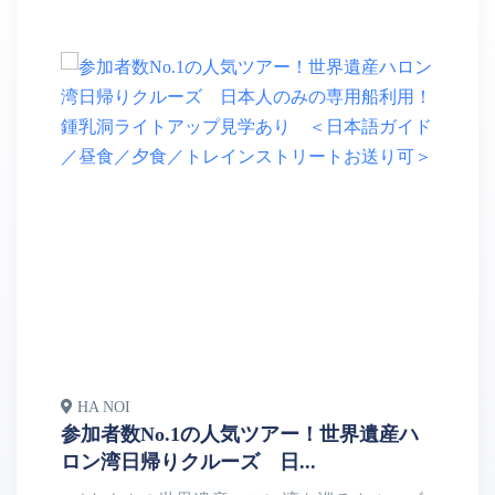
HA NOI
H
参加者数No.1の人気ツアー！世界遺産ハ
【
ロン湾日帰りクルーズ 日...
験