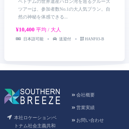
ベトナムの世界遺産ハロン湾を巡るクルーズ
ツアーは、参加者数No.1の大人気プラン。自
然の神秘を体感できる...
乗
¥10,400
¥8
平均 / 大人
日本語可能
送迎付
HANF03-B
会社概要
営業実績
本社ロケーション:ベ
お問い合わせ
トナム社会主義共和