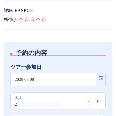
詳細:
HANPG04
格付け:
予約の内容
ツアー参加日
event
大人