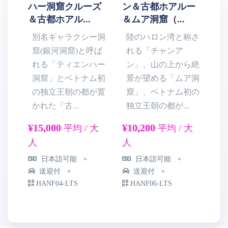
ハー洞窟クルーズ
ン＆古都ホアルー
光
＆古都ホアル...
＆ムア洞窟（...
ロ
別名ギャラクシー洞
陸のハロン湾と称さ
窟(銀河洞窟)と呼ば
れる「チャンア
れる「ティエンハー
ン」、山の上から絶
洞窟」とベトナム初
景が望める「ムア洞
の独立王朝の都が置
窟」、ベトナム初の
かれた「古...
独立王朝の都が...
市
¥15,000
¥10,200
¥1
平均 / 大
平均 / 大
人
人
人
日本語可能
日本語可能
送迎付
送迎付
HANF04-LTS
HANF06-LTS