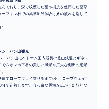
薬草風呂体験
住んでおり、森で収穫した葉や樹皮を使用した薬草
ターフィン村での薬草風呂体験は旅の疲れを癒して
分）
ンシーパン山観光
ァンシーパン山にベトナム国内最長の登山鉄道とギネス
イでムオンホア谷の美しい風景や広大な棚田の絶景
す。
鉄道でロープウェイ乗り場まで6分、ロープウェイと
20分で到着します。真っ白な雲海が広がる幻想的な