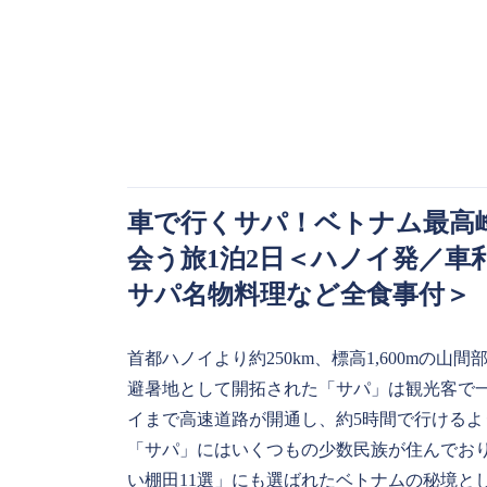
車で行くサパ！ベトナム最高
会う旅1泊2日＜ハノイ発／車
サパ名物料理など全食事付＞
首都ハノイより約250km、標高1,600mの
避暑地として開拓された「サパ」は観光客で一
イまで高速道路が開通し、約5時間で行ける
「サパ」にはいくつもの少数民族が住んでお
い棚田11選」にも選ばれたベトナムの秘境と