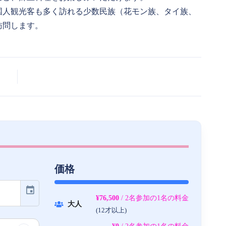
国人観光客も多く訪れる少数民族（花モン族、タイ族、
訪問します。
価格
event
¥76,500
/ 2名参加の1名の料金
大人
(12才以上)