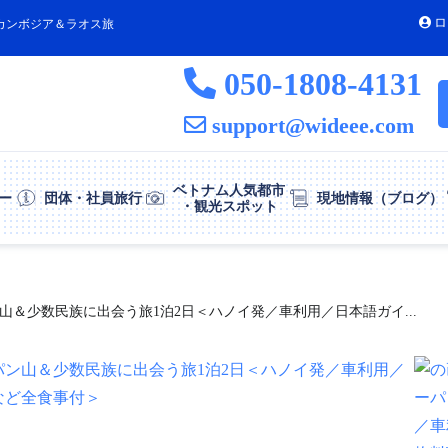
ロ
カンボジア＆ラオス旅
050-1808-4131
support@wideee.com
ベトナム人気都市
ー
団体・社員旅行
現地情報（ブログ）
・観光スポット
＆少数民族に出会う旅1泊2日＜ハノイ発／車利用／日本語ガイ...