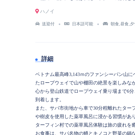
ハノイ
送迎付
日本語可能
朝食,昼食,夕
詳細
ベトナム最高峰3,143ｍのファンシーパン
たロープウェイで山や棚田の絶景を楽しみな
心から登山鉄道でロープウェイ乗り場まで6分
到着します。
また、サパ市街地から車で30分程離れたター
や樹皮を使用した薬草風呂に浸かる習慣があ
ターフィン村での薬草風呂体験は旅の疲れを
お食事は、サパ名物の鱒とキノコと野菜の鍋