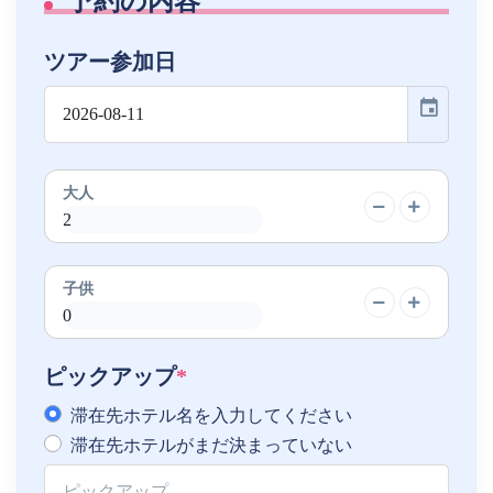
予約の内容
ツアー参加日
event
大人
子供
ピックアップ
*
滞在先ホテル名を入力してください
滞在先ホテルがまだ決まっていない