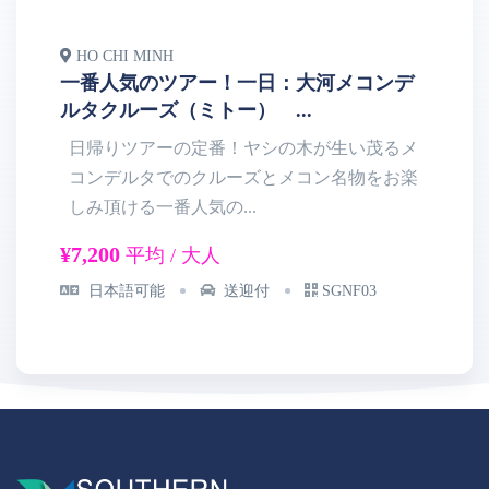
HO CHI MINH
H
一番人気のツアー！一日：大河メコンデ
ツ
ルタクルーズ（ミトー） ...
地
日帰りツアーの定番！ヤシの木が生い茂るメ
コンデルタでのクルーズとメコン名物をお楽
しみ頂ける一番人気の...
を
¥7,200
¥1
平均 / 大人
日本語可能
送迎付
SGNF03