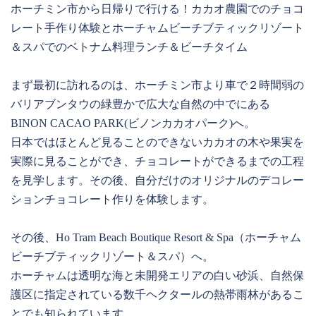
ホーチミン市から日帰りで行ける！カカオ農園でのチョコ
レート手作り体験とホーチャムビーチブティックリゾート
＆スパでのベトナム料理ランチ＆ビーチタイム
まず最初に訪れるのは、ホーチミン市より車で２時間弱の
バリアブンタウの緑豊かで広大な自然の中でにある
BINON CACAO PARK(ビノンカカオパーク)へ。
日本ではほとんど見ることのできないカカオの木や果実を
実際に見ることができ、チョコレートができるまでの工程
を見学します。その後、自分だけのオリジナルのデコレー
ションチョコレート作りを体験します。
その後、Ho Tram Beach Boutique Resort & Spa（ホーチャム
ビーチブティックリゾート＆スパ）へ。
ホーチャムは透明な海と未開発エリアの⽩い砂浜、⾃然保
護区に指定されている数千ヘクタールの熱帯⾬林があるこ
とでも知られています。