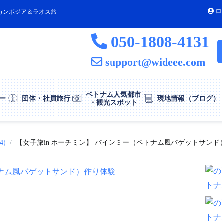
ロ
カンボジア＆ラオス旅
050-1808-4131
support@wideee.com
ベトナム人気都市
ー
団体・社員旅行
現地情報（ブログ）
・観光スポット
4)
【女子旅in ホーチミン】 バインミー（ベトナム風バゲットサンド