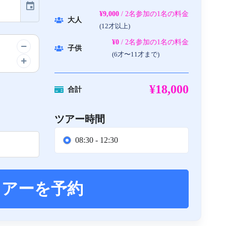
event
¥9,000
/ 2名参加の1名の料金
大人
(12才以上)
¥0
/ 2名参加の1名の料金
子供
(6才〜11才まで)
¥18,000
合計
ツアー時間
08:30 - 12:30
ツアーを予約