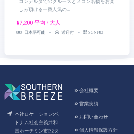
コンデルタでのクルーズとメコン名物をお楽
しみ頂ける一番人気の...
た
¥7,200
¥9
平均 / 大人
日本語可能
送迎付
SGNF03
会社概要
営業実績
本社ロケーション:ベ
お問い合わせ
トナム社会主義共和
個人情報保護方針
国ホーチミン市P.2タ