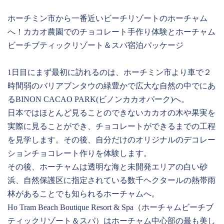
ホーチミン市から一番近いビーチリゾートのホーチャム
へ！カカオ農園でのチョコレート手作り体験とホーチャム
ビーチブティックリゾート＆スパ宿泊パッケージ
1日目にまず最初に訪れるのは、ホーチミン市より車で２
時間弱のバリアブンタウの緑豊かで広大な自然の中でにあ
るBINON CACAO PARK(ビノンカカオパーク)へ。
日本ではほとんど見ることのできないカカオの木や果実を
実際に見ることができ、チョコレートができるまでの工程
を見学します。その後、自分だけのオリジナルのデコレー
ションチョコレート作りを体験します。
その後、ホーチャムは透明な海と未開発エリアの⽩い砂
浜、⾃然保護区に指定されている数千ヘクタールの熱帯⾬
林があることでも知られるホーチャムへ。
Ho Tram Beach Boutique Resort & Spa（ホーチャムビーチブ
ティックリゾート＆スパ）はホーチャム中⼼部の最も美し