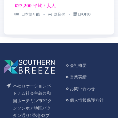
¥27,200
¥1
平均 / 大人
日本語可能
送迎付
LPQF08
会社概要
営業実績
本社ロケーション:ベ
お問い合わせ
トナム社会主義共和
個人情報保護方針
国ホーチミン市P.2タ
ンソンホア地区バク
ダン通り1番地B3ブ