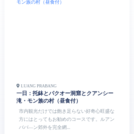
LUANG PRABANG
L
一日：托鉢とパクオー洞窟とクアンシー
半
滝・モン族の村（昼食付）
ー
市内観光だけでは飽き足らない好奇心旺盛な
方にはとってもお勧めのコースです。ルアン
ババ―ン郊外を完全網...
街