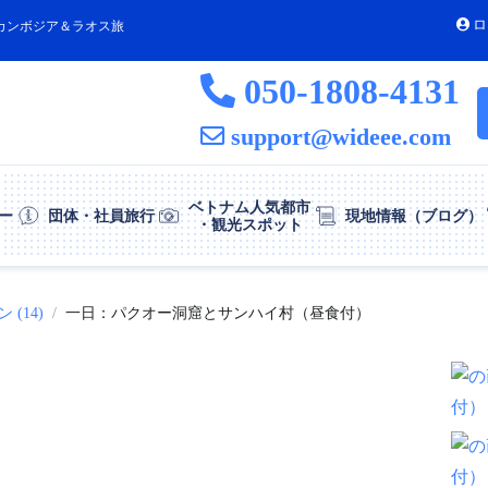
ロ
カンボジア＆ラオス旅
050-1808-4131
support@wideee.com
ベトナム人気都市
ー
団体・社員旅行
現地情報（ブログ）
・観光スポット
(14)
一日：パクオー洞窟とサンハイ村（昼食付）