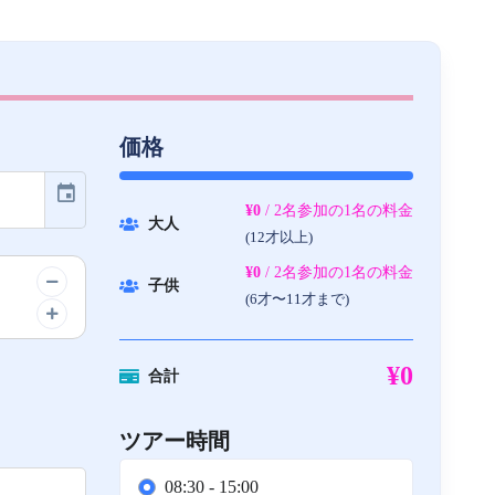
価格
event
¥0
/ 2名参加の1名の料金
大人
(12才以上)
¥0
/ 2名参加の1名の料金
子供
(6才〜11才まで)
¥0
合計
ツアー時間
08:30 - 15:00