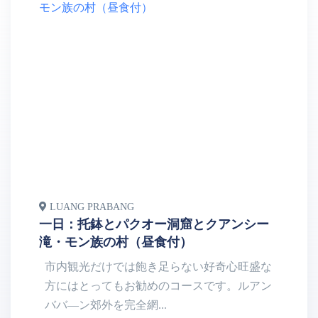
LUANG PRABANG
L
一日：托鉢とパクオー洞窟とクアンシー
半
滝・モン族の村（昼食付）
ー
市内観光だけでは飽き足らない好奇心旺盛な
方にはとってもお勧めのコースです。ルアン
ババ―ン郊外を完全網...
街