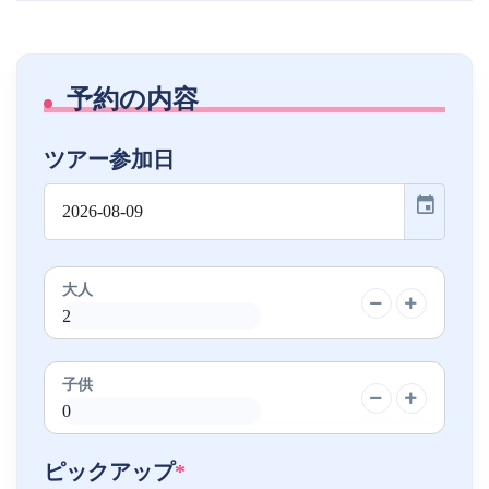
予約の内容
ツアー参加日
event
大人
子供
ピックアップ
*