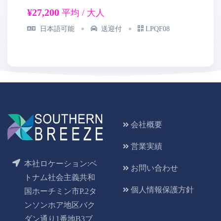
¥27,200
¥1
平均 / 大人
日本語可能
送迎付
LPQF08
会社概要
営業実績
本社ロケーション:ベ
お問い合わせ
トナム社会主義共和
個人情報保護方針
国ホーチミン市P.2タ
ンソンホア地区バク
ダン通り1番地B3ブ