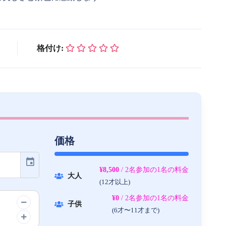
格付け:
価格
event
¥8,500
/ 2名参加の1名の料金
大人
(12才以上)
¥0
/ 2名参加の1名の料金
子供
(6才〜11才まで)