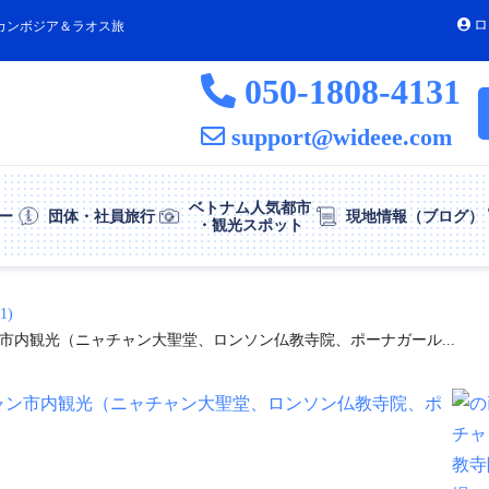
ロ
カンボジア＆ラオス旅
050-1808-4131
support@wideee.com
ベトナム人気都市
ー
団体・社員旅行
現地情報（ブログ）
・観光スポット
1)
市内観光（ニャチャン大聖堂、ロンソン仏教寺院、ポーナガール...