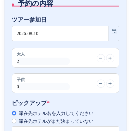
予約の内容
ツアー参加日
event
大人
子供
ピックアップ
*
滞在先ホテル名を入力してください
滞在先ホテルがまだ決まっていない