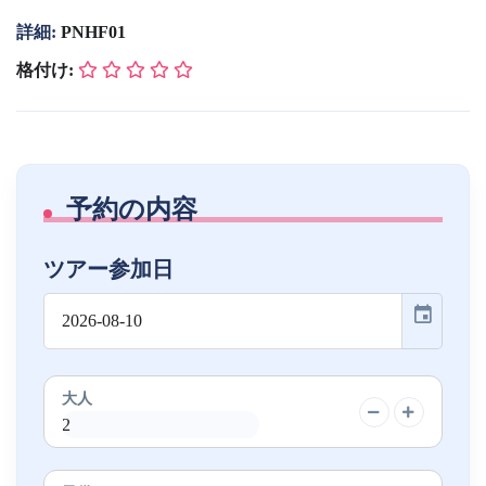
詳細:
PNHF01
格付け:
予約の内容
ツアー参加日
event
大人