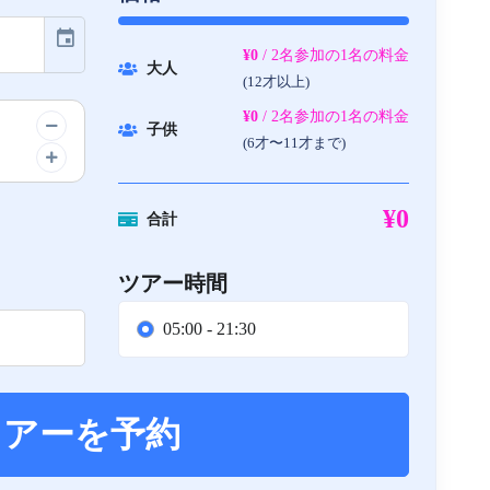
event
¥0
/ 2名参加の1名の料金
大人
(12才以上)
¥0
/ 2名参加の1名の料金
子供
(6才〜11才まで)
¥0
合計
ツアー時間
05:00 - 21:30
ツアーを予約