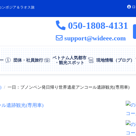
ロ
カンボジア＆ラオス旅
050-1808-4131
support@wideee.com
ベトナム人気都市
ー
団体・社員旅行
現地情報（ブログ）
・観光スポット
)
一日：プノンペン発日帰り世界遺産アンコール遺跡観光(専用車)