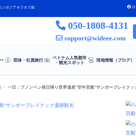
ロ
カンボジア＆ラオス旅
050-1808-4131
support@wideee.com
ベトナム人気都市
ー
団体・社員旅行
現地情報（ブログ）
・観光スポット
)
一日：プノンペン発日帰り世界遺産”空中宮殿“サンボープレイクッ