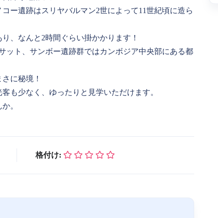
コー遺跡はスリヤバルマン2世によって11世紀頃に造ら
あり、なんと2時間ぐらい掛かかります！
ラサット、サンボー遺跡群ではカンボジア中央部にある都
まさに秘境！
光客も少なく、ゆったりと見学いただけます。
んか。
格付け: