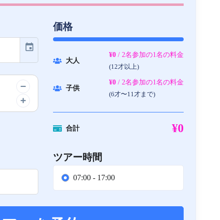
価格
event
¥0
/ 2名参加の1名の料金
大人
(12才以上)
¥0
/ 2名参加の1名の料金
子供
(6才〜11才まで)
¥0
合計
ツアー時間
07:00 - 17:00