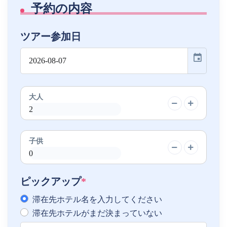
予約の内容
ツアー参加日
event
大人
子供
ピックアップ
*
滞在先ホテル名を入力してください
滞在先ホテルがまだ決まっていない