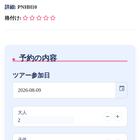
詳細:
PNHH10
格付け:
予約の内容
ツアー参加日
event
大人
子供