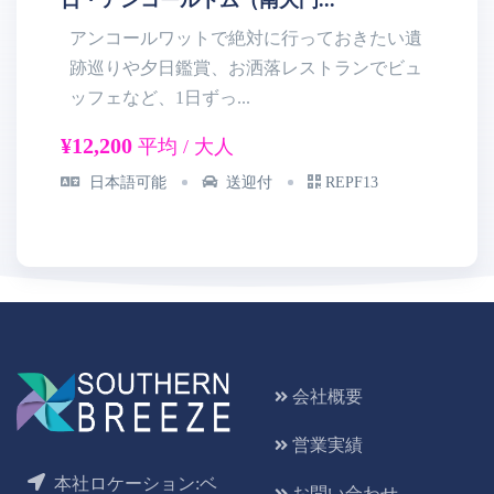
アンコールワットで絶対に行っておきたい遺
跡巡りや夕日鑑賞、お洒落レストランでビュ
ッフェなど、1日ずっ...
ル
¥12,200
¥1
平均 / 大人
日本語可能
送迎付
REPF13
会社概要
営業実績
本社ロケーション:ベ
お問い合わせ