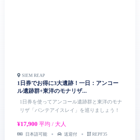
SIEM REAP
S
1日券でお得に3大遺跡！一日：アンコー
一
ル遺跡群+東洋のモナリザ...
ピ
1日券を使ってアンコール遺跡群と東洋のモナ
リザ「バンテアイスレイ」を巡りましょう！
メ
¥17,900
平均 / 大人
¥1
日本語可能
送迎付
REPF35