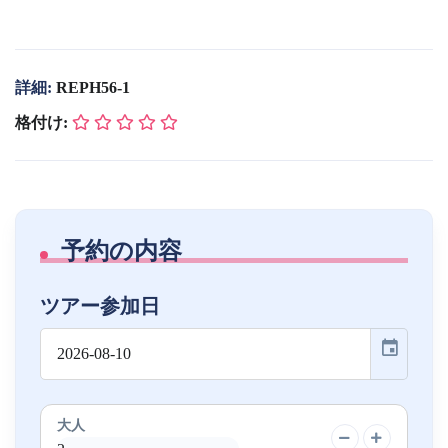
詳細:
REPH56-1
格付け:
予約の内容
ツアー参加日
event
大人