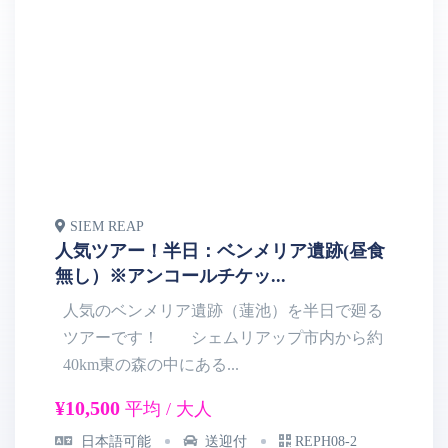
SIEM REAP
S
人気ツアー！半日：ベンメリア遺跡(昼食
人
無し）※アンコールチケッ...
湖
人気のベンメリア遺跡（蓮池）を半日で廻る
ツアーです！ シェムリアップ市内から約
40km東の森の中にある...
ル
¥10,500
¥1
平均 / 大人
日本語可能
送迎付
REPH08-2