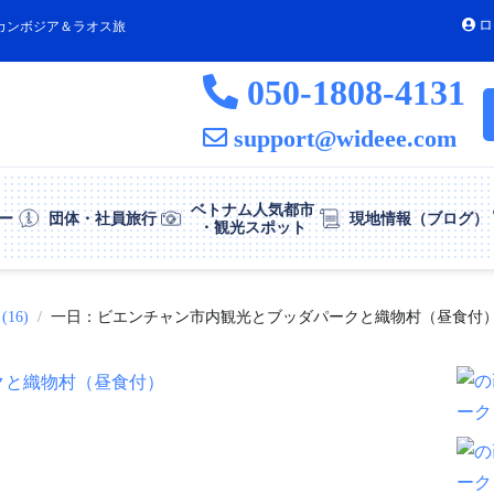
ロ
カンボジア＆ラオス旅
050-1808-4131
support@wideee.com
ベトナム人気都市
ー
団体・社員旅行
現地情報（ブログ）
・観光スポット
16)
一日：ビエンチャン市内観光とブッダパークと織物村（昼食付