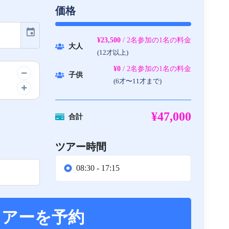
価格
event
¥23,500
/ 2名参加の1名の料金
大人
(12才以上)
¥0
/ 2名参加の1名の料金
子供
(6才〜11才まで)
¥47,000
合計
ツアー時間
08:30 - 17:15
ツアーを予約