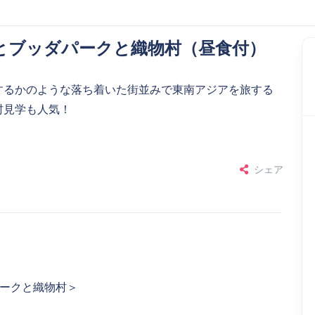
とブッダパークと織物村（昼食付）
するかのような落ち着いた街並みで東南アジアを旅する
村見学も人気！
シェア
パークと織物村＞