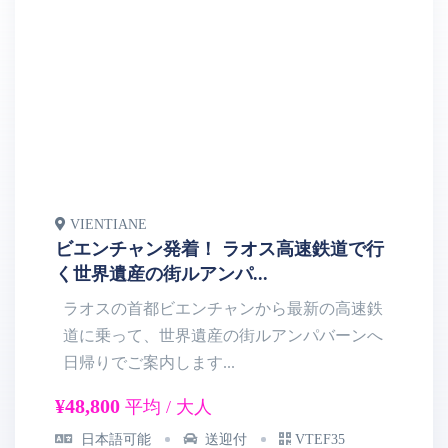
VIENTIANE
V
ビエンチャン発着！ ラオス高速鉄道で行
一
く世界遺産の街ルアンパ...
ー
ラオスの首都ビエンチャンから最新の高速鉄
道に乗って、世界遺産の街ルアンパバーンへ
日帰りでご案内します...
ア
¥48,800
¥2
平均 / 大人
日本語可能
送迎付
VTEF35