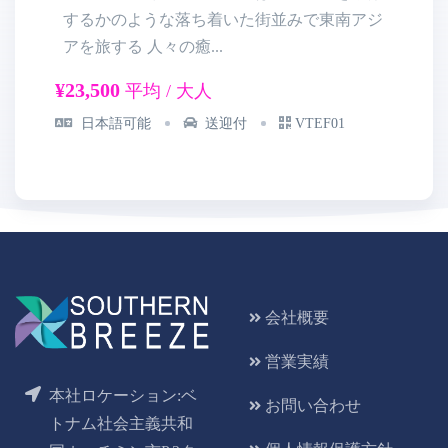
するかのような落ち着いた街並みで東南アジ
アを旅する 人々の癒...
す
¥23,500
¥2
平均 / 大人
日本語可能
送迎付
VTEF01
会社概要
営業実績
本社ロケーション:ベ
お問い合わせ
トナム社会主義共和