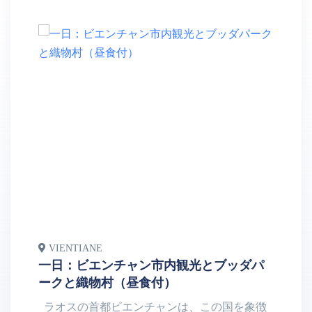
VIENTIANE
V
一日：ビエンチャン市内観光とブッダパ
半
ークと織物村（昼食付）
ー
ラオスの首都ビエンチャンは、この国を象徴