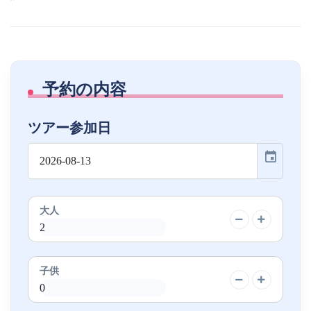
予約の内容
ツアー参加日
event
大人
子供