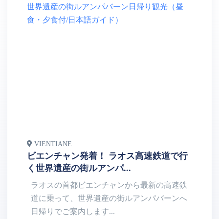
VIENTIANE
V
ビエンチャン発着！ ラオス高速鉄道で行
一
く世界遺産の街ルアンパ...
ラオスの首都ビエンチャンから最新の高速鉄
道に乗って、世界遺産の街ルアンパバーンへ
ろ
日帰りでご案内します...