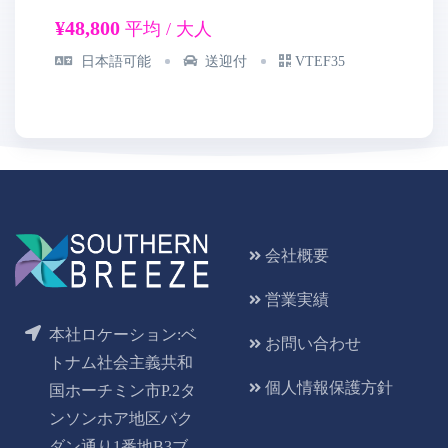
¥2
¥48,800
平均 / 大人
日本語可能
送迎付
VTEF35
会社概要
営業実績
本社ロケーション:ベ
お問い合わせ
トナム社会主義共和
個人情報保護方針
国ホーチミン市P.2タ
ンソンホア地区バク
ダン通り1番地B3ブ